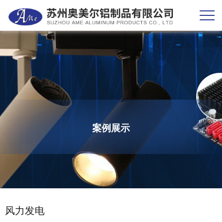
案例展示
风力发电